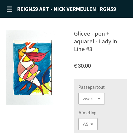
Ga
REIGN59 ART - NICK VERMEULEN | RGN59
direct
naar
de
Glicee - pen +
hoofdinhoud
aquarel - Lady in
Line #3
€ 30,00
Passepartout
Afmeting