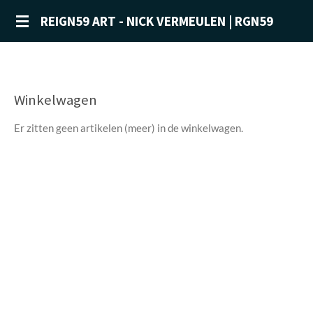
Ga
REIGN59 ART - NICK VERMEULEN | RGN59
direct
naar
de
hoofdinhoud
Winkelwagen
Er zitten geen artikelen (meer) in de winkelwagen.