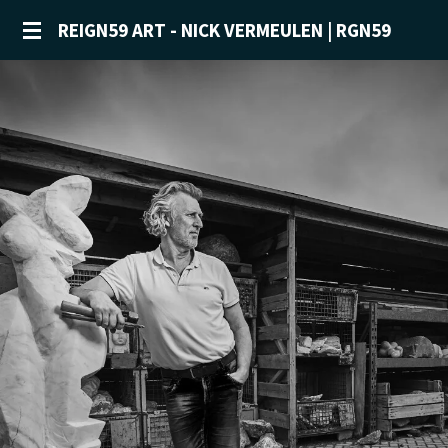
Ga
REIGN59 ART - NICK VERMEULEN | RGN59
direct
naar
de
hoofdinhoud