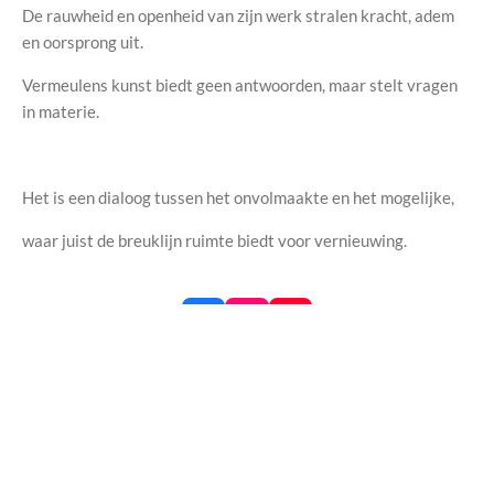
De rauwheid en openheid van zijn werk stralen kracht, adem
en oorsprong uit.
Vermeulens kunst biedt geen antwoorden, maar stelt vragen
in materie.
Het is een dialoog tussen het onvolmaakte en het mogelijke,
waar juist de breuklijn ruimte biedt voor vernieuwing.
F
I
Y
a
n
o
c
s
u
e
t
T
b
a
u
o
g
b
© 2021 - 2026 Reign59 Art
o
r
e
k
a
Powered by
JouwWeb
m